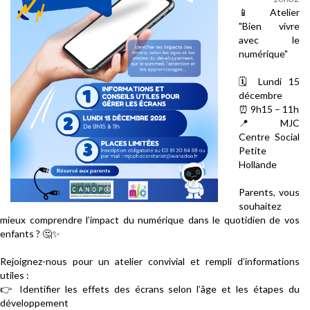
📱
Atelier
"Bien vivre
avec le
numérique"
🗓️
Lundi 15
décembre
⏰
9h15 – 11h
📍
MJC
Centre Social
Petite
Hollande
Parents, vous
souhaitez
mieux comprendre l’impact du numérique dans le quotidien de vos
enfants ?
🤔
✨
Rejoignez-nous pour un atelier convivial et rempli d’informations
utiles :
👉
Identifier les effets des écrans selon l’âge et les étapes du
développement