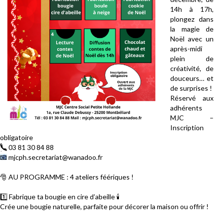
14h à 17h,
plongez dans
la magie de
Noël avec un
après-midi
plein de
créativité, de
douceurs… et
de surprises !
Réservé aux
adhérents
MJC –
Inscription
obligatoire
📞
03 81 30 84 88
📧
mjcph.secretariat@wanadoo.fr
🎅
AU PROGRAMME : 4 ateliers féériques !
1️⃣
Fabrique ta bougie en cire d’abeille
🕯️
Crée une bougie naturelle, parfaite pour décorer la maison ou offrir !