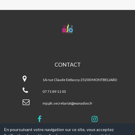
MJC
CENTRE
SOCIAL
PETITE
HOLLANDE
CONTACT
MJC
Centre
1A rue Claude Debussy 25200 MONTBELIARD
Social
Petite
07 71 89 11 03
Hollande
mjcph.secretariat@wanadoo.fr
En poursuivant votre navigation sur ce site, vous acceptez