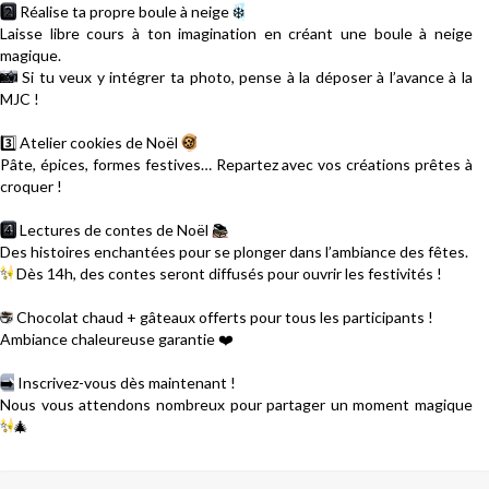
2️⃣
Réalise ta propre boule à neige
❄️
Laisse libre cours à ton imagination en créant une boule à neige
magique.
📸
Si tu veux y intégrer ta photo, pense à la déposer à l’avance à la
MJC !
3️⃣
Atelier cookies de Noël
🍪
Pâte, épices, formes festives… Repartez avec vos créations prêtes à
croquer !
4️⃣
Lectures de contes de Noël
📚
Des histoires enchantées pour se plonger dans l’ambiance des fêtes.
✨
Dès 14h, des contes seront diffusés pour ouvrir les festivités !
☕
Chocolat chaud + gâteaux offerts pour tous les participants !
Ambiance chaleureuse garantie
❤️
➡️
Inscrivez-vous dès maintenant !
Nous vous attendons nombreux pour partager un moment magique
✨
🎄