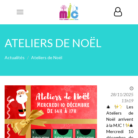
Toggle
navigation
ATELIERS DE NOËL
Actualités
Ateliers de Noël
28/11/2025
11h19
🎄
✨
Les
Ateliers de
Noël arrivent
à la MJC !
✨
🎄
Mercredi 10
décembre, de