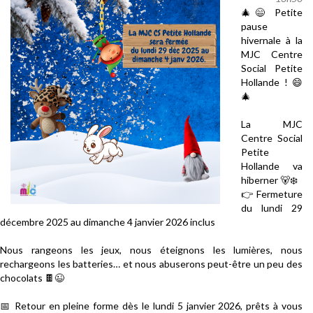
🎄
😄
Petite
pause
hivernale à la
MJC Centre
Social Petite
Hollande !
😄
🎄
La MJC
Centre Social
Petite
Hollande va
hiberner
🐻
❄️
👉
Fermeture
du lundi 29
décembre 2025 au dimanche 4 janvier 2026 inclus
Nous rangeons les jeux, nous éteignons les lumières, nous
rechargeons les batteries… et nous abuserons peut-être un peu des
chocolats
🍫
😉
📅
Retour en pleine forme dès le lundi 5 janvier 2026, prêts à vous