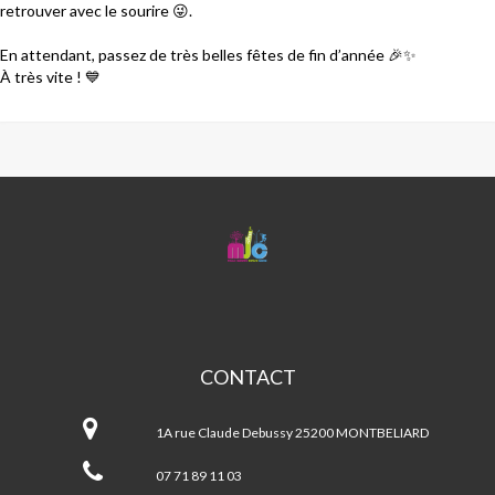
retrouver avec le sourire
😜
.
En attendant, passez de très belles fêtes de fin d’année
🎉
✨
À très vite !
💙
MJC
CENTRE
SOCIAL
PETITE
HOLLANDE
CONTACT
MJC
Centre
1A rue Claude Debussy 25200 MONTBELIARD
Social
Petite
07 71 89 11 03
Hollande