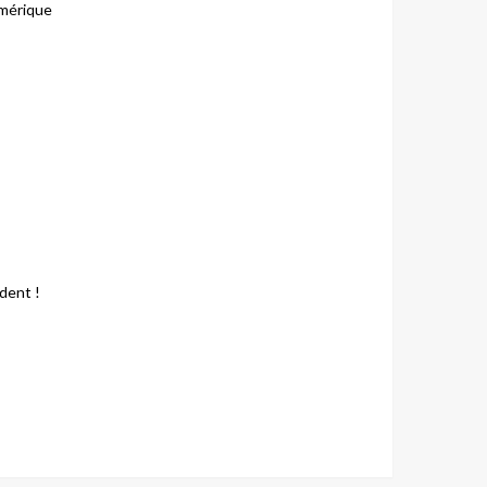
umérique
dent !