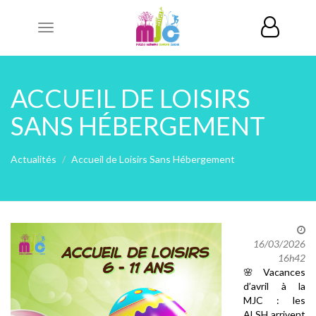
Toggle
navigation
ACCUEIL DE LOISIRS
SANS HÉBERGEMENT
Actualités
Accueil de Loisirs Sans Hébergement
16/03/2026
16h42
🌸
Vacances
d’avril à la
MJC : les
ALSH arrivent