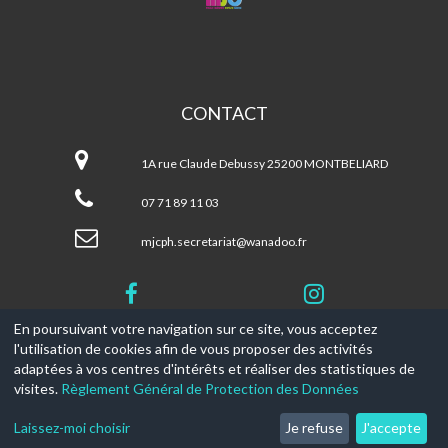
CENTRE
SOCIAL
PETITE
HOLLANDE
CONTACT
MJC
Centre
1A rue Claude Debussy 25200 MONTBELIARD
Social
Petite
07 71 89 11 03
Hollande
mjcph.secretariat@wanadoo.fr
En poursuivant votre navigation sur ce site, vous acceptez
l'utilisation de cookies afin de vous proposer des activités
© 2017-2026, Ce site est propulsé par
Aniapps.fr
adaptées à vos centres d'intérêts et réaliser des statistiques de
visites.
Règlement Général de Protection des Données
CGV
CGU Aniapps
Laissez-moi choisir
Je refuse
J'accepte
RGPD