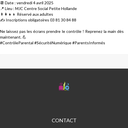
📆 Date : vendredi 4 avril 2025
📍 Lieu : MJC Centre Social Petite Hollande
👨‍👩‍👧‍👦 Réservé aux adultes
✍️ Inscriptions obligatoires 03 81 30 84 88
Ne laissez pas les écrans prendre le contrôle ! Reprenez la main dès
maintenant. 💪
#ContrôleParental
#SécuritéNumérique
#ParentsInformés
MJC
CENTRE
SOCIAL
PETITE
HOLLANDE
CONTACT