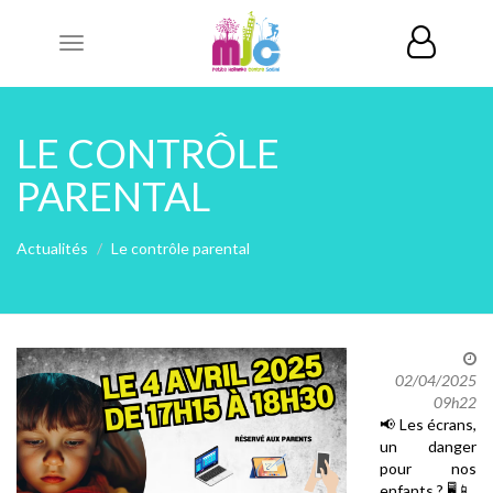
Toggle
navigation
LE CONTRÔLE
PARENTAL
Actualités
Le contrôle parental
02/04/2025
09h22
📢 Les écrans,
un danger
pour nos
enfants ? 🖥️📱