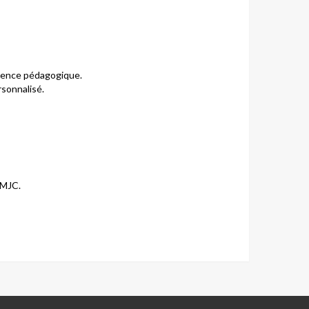
rience pédagogique.
sonnalisé.
 MJC.