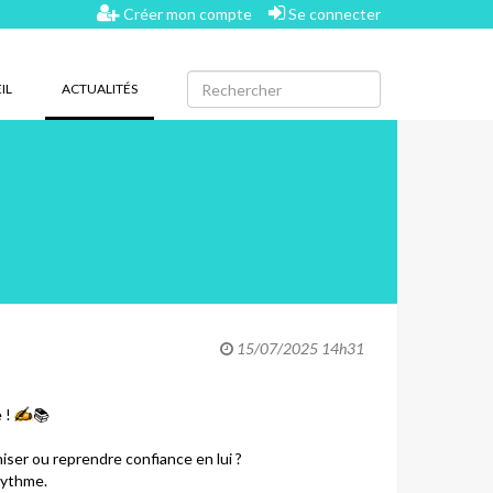
Créer mon compte
Se connecter
(CURRENT)
IL
ACTUALITÉS
15/07/2025 14h31
 !
✍️
📚
ser ou reprendre confiance en lui ?
rythme.