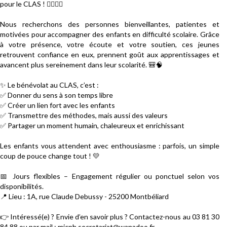
pour le CLAS ! 🙋‍♀️🙋‍♂️
Nous recherchons des personnes bienveillantes, patientes et
motivées pour accompagner des enfants en difficulté scolaire. Grâce
à votre présence, votre écoute et votre soutien, ces jeunes
retrouvent confiance en eux, prennent goût aux apprentissages et
avancent plus sereinement dans leur scolarité. 🎒🧠
✨ Le bénévolat au CLAS, c’est :
✅ Donner du sens à son temps libre
✅ Créer un lien fort avec les enfants
✅ Transmettre des méthodes, mais aussi des valeurs
✅ Partager un moment humain, chaleureux et enrichissant
Les enfants vous attendent avec enthousiasme : parfois, un simple
coup de pouce change tout ! 💛
📅 Jours flexibles – Engagement régulier ou ponctuel selon vos
disponibilités.
📍 Lieu : 1A, rue Claude Debussy - 25200 Montbéliard
👉 Intéressé(e) ? Envie d’en savoir plus ? Contactez-nous au 03 81 30
84 88 ou par mail : mjcph.secretariat@wanadoo.fr