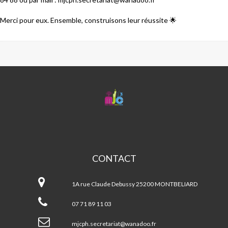
Merci pour eux. Ensemble, construisons leur réussite 🌟
MJC
CENTRE
SOCIAL
PETITE
HOLLANDE
CONTACT
MJC
Centre
1A rue Claude Debussy 25200 MONTBELIARD
Social
Petite
07 71 89 11 03
Hollande
mjcph.secretariat@wanadoo.fr