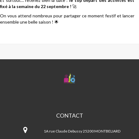
Et surtout… retenez bien la date :
le top départ des activités est
fixé à la semaine du 22 septembre !
🚀
On vous attend nombreux pour partager ce moment festif et lancer
ensemble une belle saison ! 🌟
MJC
CENTRE
SOCIAL
PETITE
HOLLANDE
CONTACT
MJC
Centre
1A rue Claude Debussy 25200 MONTBELIARD
Social