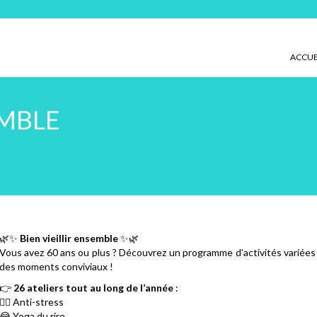
ACCUE
EMBLE
🌿✨
Bien vieillir ensemble
✨🌿
Vous avez 60 ans ou plus ? Découvrez un programme d’activités variées 
des moments conviviaux !
👉
26 ateliers tout au long de l’année
:
💆‍♀️ Anti-stress
😂 Yoga du rire