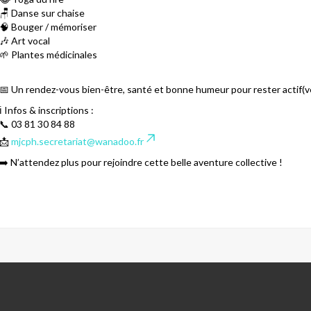
🪑 Danse sur chaise
🧠 Bouger / mémoriser
🎶 Art vocal
🌱 Plantes médicinales
📅 Un rendez-vous bien-être, santé et bonne humeur pour rester actif(ve
ℹ️ Infos & inscriptions :
📞 03 81 30 84 88
📩
mjcph.secretariat@wanadoo.fr
➡️ N’attendez plus pour rejoindre cette belle aventure collective !