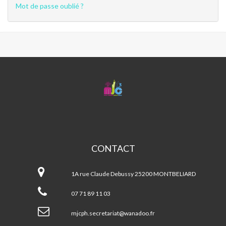
Mot de passe oublié ?
MJC
CENTRE
SOCIAL
PETITE
HOLLANDE
CONTACT
MJC
Centre
1A rue Claude Debussy 25200 MONTBELIARD
Social
Petite
07 71 89 11 03
Hollande
mjcph.secretariat@wanadoo.fr