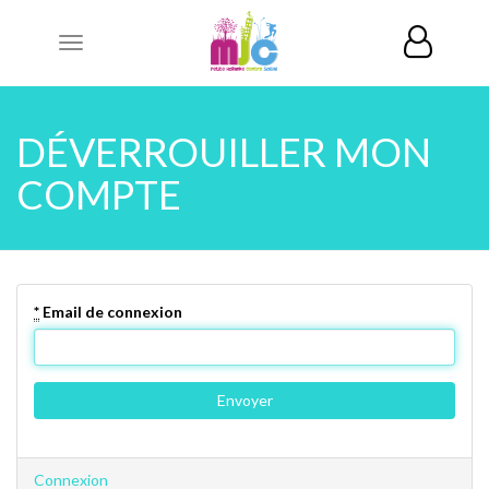
Toggle
navigation
DÉVERROUILLER MON
COMPTE
*
Email de connexion
Connexion