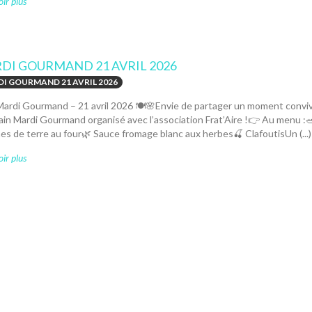
ir plus
DI GOURMAND 21 AVRIL 2026
I GOURMAND 21 AVRIL 2026
Mardi Gourmand – 21 avril 2026 🍽️🌸Envie de partager un moment conviv
in Mardi Gourmand organisé avec l’association Frat’Aire !👉 Au menu :🥗
 de terre au four🌿 Sauce fromage blanc aux herbes🍒 ClafoutisUn (...)
ir plus