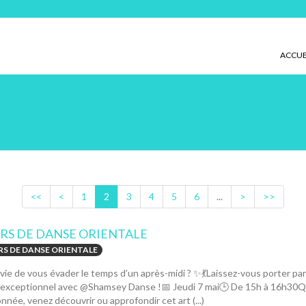
ACCUE
<<
<
1
2
3
4
5
6
...
>
>>
RS DE DANSE ORIENTALE
S DE DANSE ORIENTALE
vie de vous évader le temps d’un après-midi ? ✨💃Laissez-vous porter par l
 exceptionnel avec @Shamsey Danse !📅 Jeudi 7 mai🕒 De 15h à 16h30Qu
nnée, venez découvrir ou approfondir cet art (...)