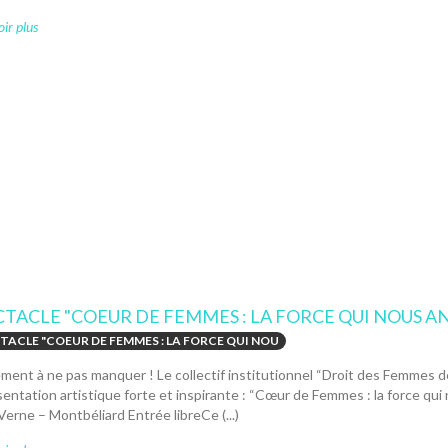
ir plus
CTACLE "COEUR DE FEMMES : LA FORCE QUI NOUS A
TACLE "COEUR DE FEMMES : LA FORCE QUI NOU
ent à ne pas manquer ! Le collectif institutionnel “Droit des Femmes de 
entation artistique forte et inspirante : “Cœur de Femmes : la force qui 
Verne – Montbéliard Entrée libreCe (...)