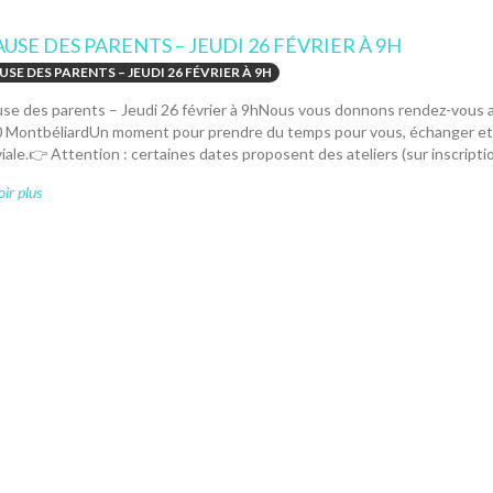
AUSE DES PARENTS – JEUDI 26 FÉVRIER À 9H
AUSE DES PARENTS – JEUDI 26 FÉVRIER À 9H
se des parents – Jeudi 26 février à 9hNous vous donnons rendez-vous au
 MontbéliardUn moment pour prendre du temps pour vous, échanger et 
iale.👉 Attention : certaines dates proposent des ateliers (sur inscription)
ir plus