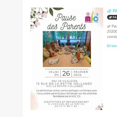
🌿 P
🌿 P
🌿 Pau
25200
conviv
En savo