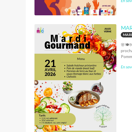
En savo
MAR
MARD
🌸🍽️ 
procha
Pommes
En savo