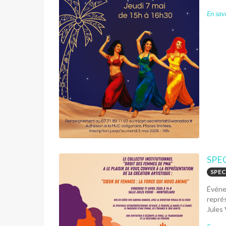
En savo
SPE
SPEC
Événem
représ
Jules 