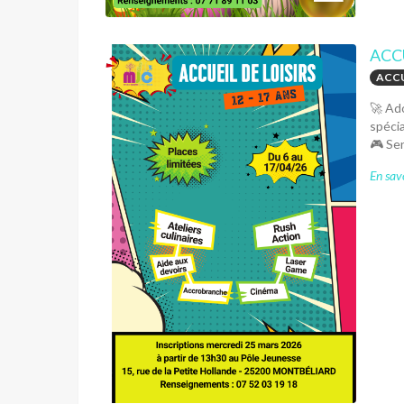
ACC
ACCU
🚀 Ad
spéci
🎮 Sen
En savo