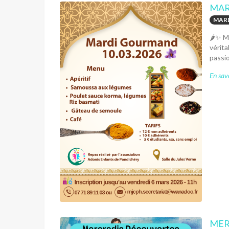
MAR
MARD
🌶️✨ M
vérita
passio
En savo
MER