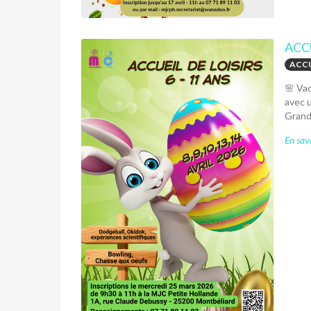
ACC
ACCU
🌸 Vac
avec u
Grande
En savo