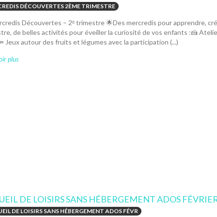
REDIS DÉCOUVERTES 2ÈME TRIMESTRE
rcredis Découvertes – 2ᵉ trimestre 🌟Des mercredis pour apprendre, cr
tre, de belles activités pour éveiller la curiosité de vos enfants :🍰 Ateli
 Jeux autour des fruits et légumes avec la participation (...)
ir plus
UEIL DE LOISIRS SANS HÉBERGEMENT ADOS FÉVRIER
EIL DE LOISIRS SANS HÉBERGEMENT ADOS FÉVR