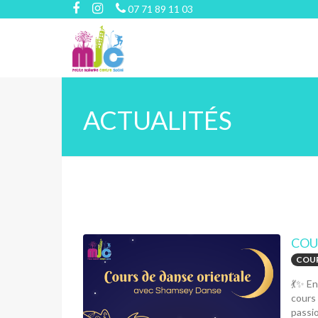
07 71 89 11 03
ACTUALITÉS
COU
COUR
💃✨ En
cours
passio