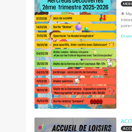
MERC
🌟 Me
trimes
poire
En savo
ACC
ACCU