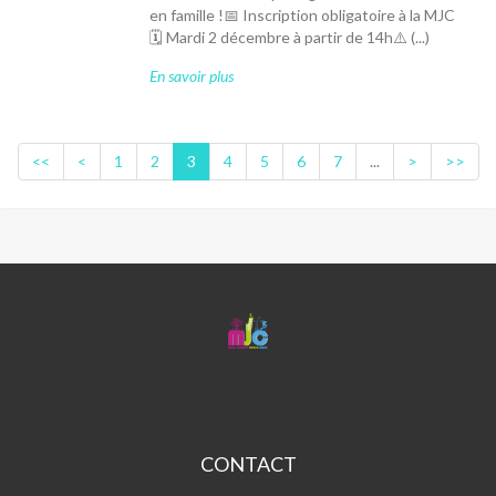
en famille !📅 Inscription obligatoire à la MJC
🗓 Mardi 2 décembre à partir de 14h⚠️ (...)
En savoir plus
<<
<
1
2
3
4
5
6
7
...
>
>>
MJC
CENTRE
SOCIAL
PETITE
HOLLANDE
CONTACT
MJC