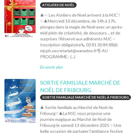
ATELIERS DE NOËL
🎄✨ Les Ateliers de Noël arrivent à la MJC !
✨🎄Mercredi 10 décembre, de 14h à 17h,
plongez dans la magie de Noël avec un après-
midi plein de créativité, de douceurs… et de
surprises !Réservé aux adhérents MJC –
Inscription obligatoire📞 03 81 30 84 88📧
mjcph.secretariat@wanadoo.fr🎅 AU
PROGRAMME : (...)
En savoir plus
SORTIE FAMILIALE MARCHÉ DE
NOËL DE FRIBOURG
SORTIE FAMILIALE MARCHÉ DE NOËL À FRIBOURG
🎄 Sortie familiale au Marché de Noël de
Fribourg ! 🎄La MJC vous propose une
journée magique au Marché de Noël de
Fribourg le samedi 13 décembre 2025 ✨Une
belle occasion de partager l’ambiance festive