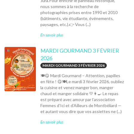
Jura.Pour enrichir le panneau historique,
nous sommes à la recherche de
photographies prises entre 1990 et 2010
(bâtiments, vie étudiante, événements,
paysages, etc.).👉 Vous (...)
En savoir plus
MARDI GOURMAND 3 FÉVRIER
2026
MARDI GOURMAND 3 FÉVRIER 2026
🍽️😋 Mardi Gourmand – Attention, papilles
en fête ! 😋🍽️Le mardi 3 février 2026, oubliez
la cuisine et venez manger bon, manger
chaud et manger solidaire 💛👩‍🍳 Le repas
est préparé avec amour par l’association
Femmes d’Ici et d’Ailleurs de Montbéliard —
et autant vous dire que vos assiettes ne (...)
En savoir plus