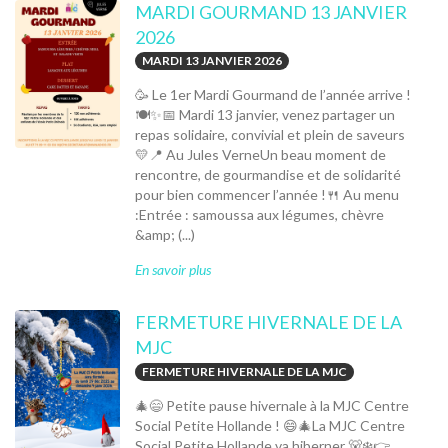
MARDI GOURMAND 13 JANVIER
2026
MARDI 13 JANVIER 2026
🥳 Le 1er Mardi Gourmand de l’année arrive !
🍽️✨📅 Mardi 13 janvier, venez partager un
repas solidaire, convivial et plein de saveurs
💛📍 Au Jules VerneUn beau moment de
rencontre, de gourmandise et de solidarité
pour bien commencer l’année !🍴 Au menu
:Entrée : samoussa aux légumes, chèvre
&amp; (...)
En savoir plus
FERMETURE HIVERNALE DE LA
MJC
FERMETURE HIVERNALE DE LA MJC
🎄😄 Petite pause hivernale à la MJC Centre
Social Petite Hollande ! 😄🎄La MJC Centre
Social Petite Hollande va hiberner 🐻❄️👉