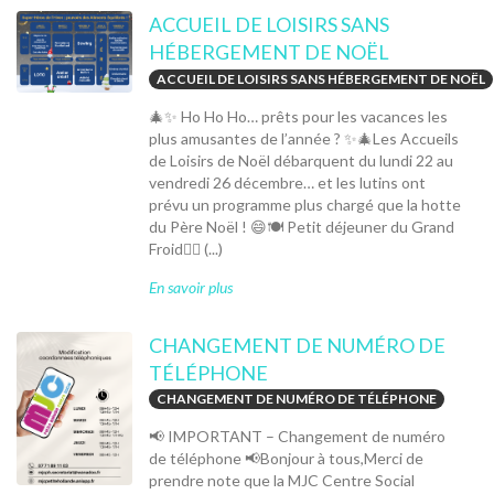
ACCUEIL DE LOISIRS SANS
HÉBERGEMENT DE NOËL
ACCUEIL DE LOISIRS SANS HÉBERGEMENT DE NOËL
🎄✨ Ho Ho Ho… prêts pour les vacances les
plus amusantes de l’année ? ✨🎄Les Accueils
de Loisirs de Noël débarquent du lundi 22 au
vendredi 26 décembre… et les lutins ont
prévu un programme plus chargé que la hotte
du Père Noël ! 😄🍽️ Petit déjeuner du Grand
Froid🧝‍♂️ (...)
En savoir plus
CHANGEMENT DE NUMÉRO DE
TÉLÉPHONE
CHANGEMENT DE NUMÉRO DE TÉLÉPHONE
📢 IMPORTANT – Changement de numéro
de téléphone 📢Bonjour à tous,Merci de
prendre note que la MJC Centre Social