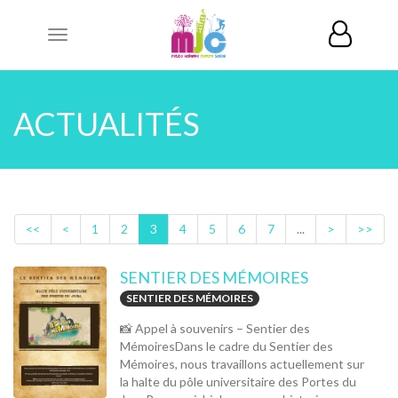
Toggle
navigation
ACTUALITÉS
<<
<
1
2
3
4
5
6
7
...
>
>>
SENTIER DES MÉMOIRES
SENTIER DES MÉMOIRES
📸 Appel à souvenirs – Sentier des
MémoiresDans le cadre du Sentier des
Mémoires, nous travaillons actuellement sur
la halte du pôle universitaire des Portes du