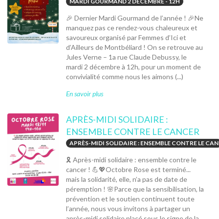
MARDI GOURMAND 2 DÉCEMBRE - 12H
🎉 Dernier Mardi Gourmand de l’année ! 🎉Ne
manquez pas ce rendez-vous chaleureux et
savoureux organisé par Femmes d’Ici et
d’Ailleurs de Montbéliard ! On se retrouve au
Jules Verne – 1a rue Claude Debussy, le
mardi 2 décembre à 12h, pour un moment de
convivialité comme nous les aimons (...)
En savoir plus
APRÈS-MIDI SOLIDAIRE :
ENSEMBLE CONTRE LE CANCER
APRÈS-MIDI SOLIDAIRE : ENSEMBLE CONTRE LE CAN
🎗️ Après-midi solidaire : ensemble contre le
cancer ! 💪💖Octobre Rose est terminé...
mais la solidarité, elle, n’a pas de date de
péremption ! 🌸Parce que la sensibilisation, la
prévention et le soutien continuent toute
l’année, nous vous invitons à partager un
après-midi solidaire placé sous le signe de la