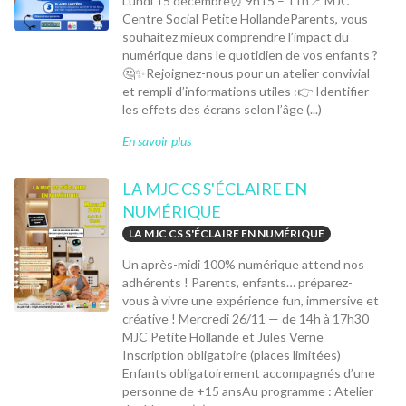
Lundi 15 décembre⏰ 9h15 – 11h📍 MJC
Centre Social Petite HollandeParents, vous
souhaitez mieux comprendre l’impact du
numérique dans le quotidien de vos enfants ?
🤔✨Rejoignez-nous pour un atelier convivial
et rempli d’informations utiles :👉 Identifier
les effets des écrans selon l’âge (...)
En savoir plus
LA MJC CS S'ÉCLAIRE EN
NUMÉRIQUE
LA MJC CS S'ÉCLAIRE EN NUMÉRIQUE
Un après-midi 100% numérique attend nos
adhérents ! Parents, enfants… préparez-
vous à vivre une expérience fun, immersive et
créative ! Mercredi 26/11 — de 14h à 17h30
MJC Petite Hollande et Jules Verne
Inscription obligatoire (places limitées)
Enfants obligatoirement accompagnés d’une
personne de +15 ansAu programme : Atelier