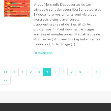
🎉 Les Mercredis Découvertes du 1er
trimestre sont de retour !Du 1er octobre au
17 décembre, vos enfants vont vivre des
mercredis pleins d’aventures,
d’apprentissages et de rires 🤩 👉 Au
programme :✨ Pixel Flow : entre images
animées et mondes joués (Médiathèque de
Montbéliard)🏑 Street hockey (inter-centre
Seloncourt)✨ Jardinage (...)
En savoir plus
<<
<
1
2
3
4
5
6
7
8
...
>
>>