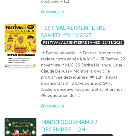
doublage — (...)
En savoir plus
FESTIVAL ALIMENTERRE
SAMEDI 22/11/2025
FESTIVAL ALIMENTERRE SAMEDI 22/11/2025
🎉 Bonne nouvelle : le Festival Alimenterre
revient cette année à la MJC 🌱📆 Samedi 22
novembre📍 MJC CS Petite Hollande, 1 rue
Claude Debussy, MontbéliardVoici le
programme de la journée :🍽️ 12h : Repas
gourmandTarif : 5 €/personne.🎨 14h :
Ateliers découvertes pour petits et grands :
🍯dégustation de (...)
En savoir plus
MARDI GOURMAND 2
DÉCEMBRE - 12H