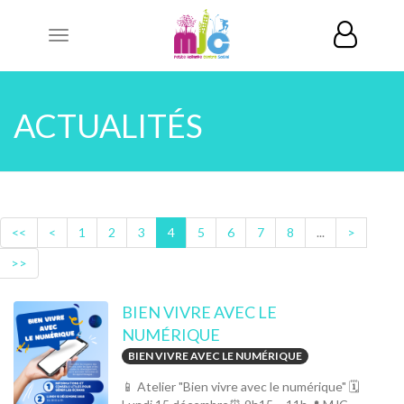
Toggle
navigation
ACTUALITÉS
<<
<
1
2
3
4
5
6
7
8
...
>
>>
BIEN VIVRE AVEC LE
NUMÉRIQUE
BIEN VIVRE AVEC LE NUMÉRIQUE
📱 Atelier "Bien vivre avec le numérique" 🗓️