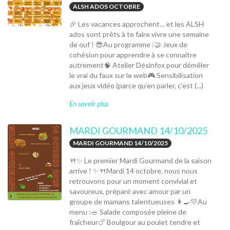
ALSH ADOS OCTOBRE
🎉 Les vacances approchent… et les ALSH
ados sont prêts à te faire vivre une semaine
de ouf ! 😎Au programme :🤝 Jeux de
cohésion pour apprendre à se connaître
autrement🧠 Atelier Désinfox pour démêler
le vrai du faux sur le web🎮 Sensibilisation
aux jeux vidéo (parce qu’en parler, c’est (...)
En savoir plus
MARDI GOURMAND 14/10/2025
MARDI GOURMAND 14/10/2025
🍴✨ Le premier Mardi Gourmand de la saison
arrive ! ✨🍴Mardi 14 octobre, nous nous
retrouvons pour un moment convivial et
savoureux, préparé avec amour par un
groupe de mamans talentueuses 👩‍🍳💛Au
menu :🥗 Salade composée pleine de
fraîcheur🍗 Boulgour au poulet tendre et