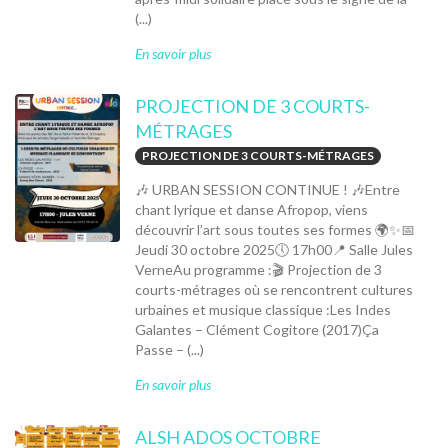
(...)
En savoir plus
PROJECTION DE 3 COURTS-
MÉTRAGES
PROJECTION DE 3 COURTS-MÉTRAGES
🎶 URBAN SESSION CONTINUE ! 🎶Entre
chant lyrique et danse Afropop, viens
découvrir l’art sous toutes ses formes 🌍✨📅
Jeudi 30 octobre 2025🕔 17h00📍 Salle Jules
VerneAu programme :🎬 Projection de 3
courts-métrages où se rencontrent cultures
urbaines et musique classique :Les Indes
Galantes – Clément Cogitore (2017)Ça
Passe – (...)
En savoir plus
ALSH ADOS OCTOBRE