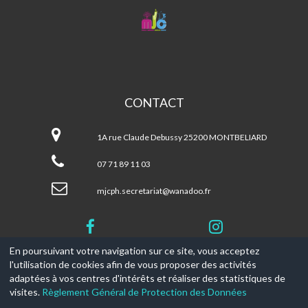
MJC
CENTRE
SOCIAL
PETITE
HOLLANDE
CONTACT
MJC
Centre
1A rue Claude Debussy 25200 MONTBELIARD
Social
Petite
07 71 89 11 03
Hollande
mjcph.secretariat@wanadoo.fr
En poursuivant votre navigation sur ce site, vous acceptez
l'utilisation de cookies afin de vous proposer des activités
© 2017-2026, Ce site est propulsé par
Aniapps.fr
adaptées à vos centres d'intérêts et réaliser des statistiques de
visites.
Règlement Général de Protection des Données
CGV
CGU Aniapps