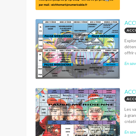
ACC
ACCU
Explor
détent
offrir
En savo
ACC
ACCU
Les va
à gran
créati
En savo