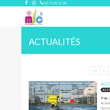
07 71 89 11 03
ACTUALITÉS
<<
<
ACC
ACCU
🌟🐇 L
Activi
l'accr