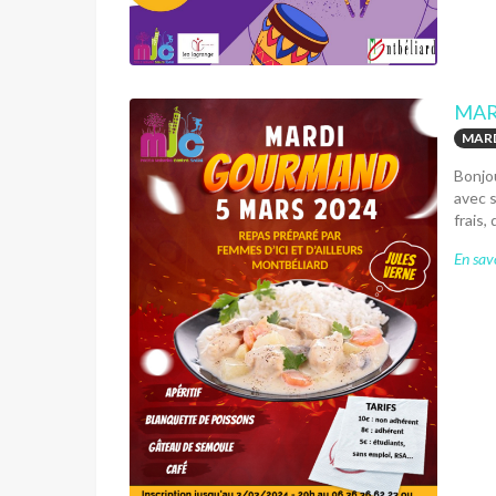
MAR
MAR
Bonjou
avec s
frais,
En savo