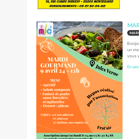
MAR
MARD
Bonjou
un men
vous v
En savo