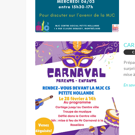
CAR
C
Prépar
surpri
mise à
En savo