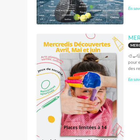
En savo
MER
MERC
🎨🍳🎲
pour e
des re
En savo