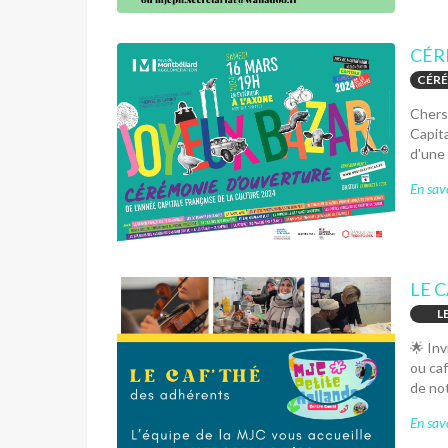
CÉR
CÉRÉ
Chers 
Capit
d'une 
En savo
LE 
L
🌟 Inv
ou caf
de not
En savo