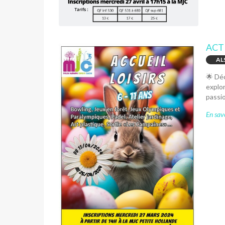
ACT
AL
🌟 Déc
explor
passio
En savo