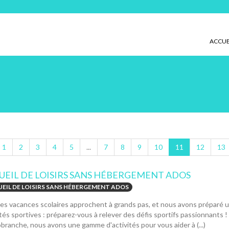
ACCUE
1
2
3
4
5
...
7
8
9
10
11
12
13
UEIL DE LOISIRS SANS HÉBERGEMENT ADOS
EIL DE LOISIRS SANS HÉBERGEMENT ADOS
es vacances scolaires approchent à grands pas, et nous avons préparé 
tés sportives : préparez-vous à relever des défis sportifs passionnants 
obranche, nous avons une gamme d'activités pour vous aider à (...)