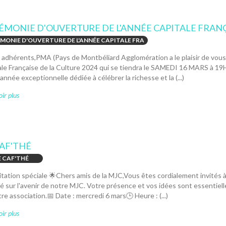
ÉMONIE D'OUVERTURE DE L'ANNÉE CAPITALE FRANÇA
MONIE D'OUVERTURE DE L'ANNÉE CAPITALE FRA
adhérents,PMA (Pays de Montbéliard Agglomération a le plaisir de vous i
ale Française de la Culture 2024 qui se tiendra le SAMEDI 16 MARS à 19
année exceptionnelle dédiée à célébrer la richesse et la (...)
ir plus
CAF'THÉ
E CAF'THÉ
itation spéciale 🌟Chers amis de la MJC,Vous êtes cordialement invités 
é sur l'avenir de notre MJC. Votre présence et vos idées sont essentie
re association.📅 Date : mercredi 6 mars🕒 Heure : (...)
ir plus