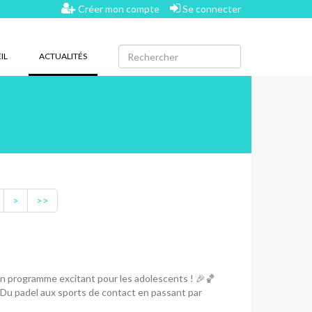
Créer mon compte
Se connecter
(CURRENT)
IL
ACTUALITÉS
>
>>
un programme excitant pour les adolescents ! 🎉🏀
! Du padel aux sports de contact en passant par